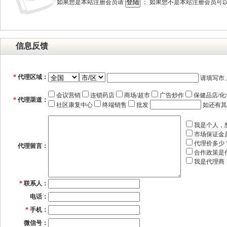
如果您是本站注册会员请
； 如果您不是本站注册会员可
信息反馈
*
代理区域：
请填写市
会议营销
连锁药店
商场/超市
广告炒作
保健品店/化
*
代理渠道：
社区康复中心
终端销售
批发
如还有其
我是个人，
市场保证金
代理价多少
代理留言：
合作政策是
我是代理商
*
联系人：
电话：
*
手机：
微信号：