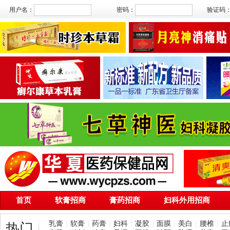
用户名：
密码：
验证码
首页
软膏招商
膏药招商
妇科外用招商
乳膏
软膏
药膏
妇科
凝胶
面膜
美白
腰椎
止
|
|
|
|
|
|
|
|
热门