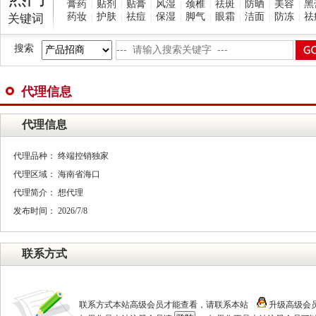
膏药
贴剂
贴膏
风湿
颈椎
祛斑
防晒
美容
黑
|
|
|
|
|
|
|
|
药妆
护肤
祛痘
保湿
脚气
眼霜
洁面
防冻
祛
关键词
|
|
|
|
|
|
|
|
搜索
代理信息
代理信息
代理品种： 终端控销独家
代理区域： 海南省海口
代理简介： 想代理
发布时间： 2026/7/8
联系方式
联系方式本站高级会员才能查看，请联系本站
升级高级会员！