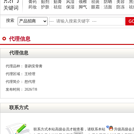
膏药
贴剂
贴膏
风湿
颈椎
祛斑
防晒
美容
黑
|
|
|
|
|
|
|
|
药妆
护肤
祛痘
保湿
脚气
眼霜
洁面
防冻
祛
关键词
|
|
|
|
|
|
|
|
搜索
代理信息
代理信息
代理品种： 姜鹋安骨膏
代理区域： 王经理
代理简介： 想代理
发布时间： 2026/7/8
联系方式
联系方式本站高级会员才能查看，请联系本站
升级高级会员！