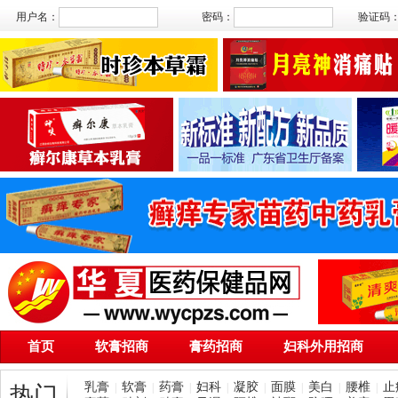
用户名：
密码：
验证码
首页
软膏招商
膏药招商
妇科外用招商
乳膏
软膏
药膏
妇科
凝胶
面膜
美白
腰椎
止
|
|
|
|
|
|
|
|
热门