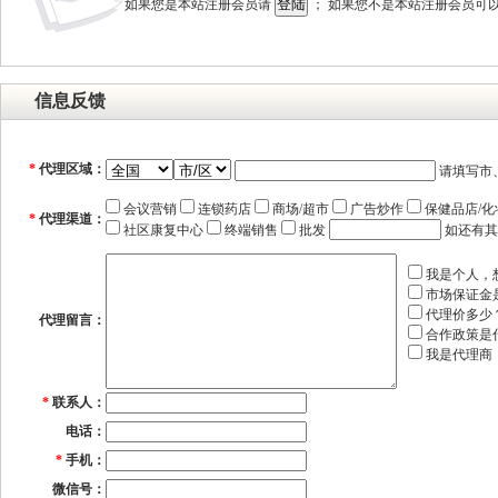
如果您是本站注册会员请
； 如果您不是本站注册会员可
信息反馈
*
代理区域：
请填写市
会议营销
连锁药店
商场/超市
广告炒作
保健品店/化
*
代理渠道：
社区康复中心
终端销售
批发
如还有其
我是个人，
市场保证金
代理价多少
代理留言：
合作政策是
我是代理商
*
联系人：
电话：
*
手机：
微信号：