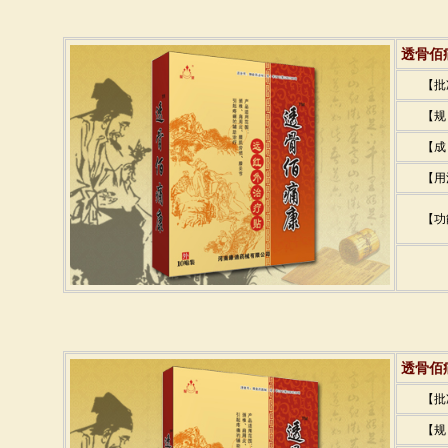
透骨佰
【批
【
【
【用
【功
透骨佰
【批
【