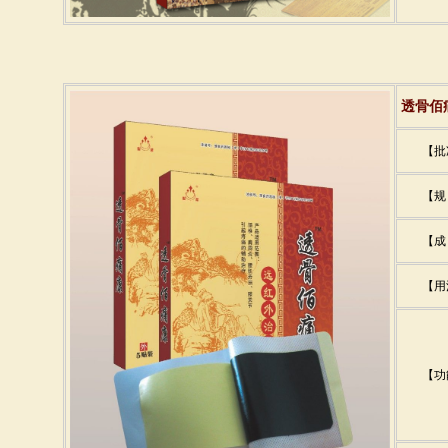
透骨佰
【批
【
【
【用
【功