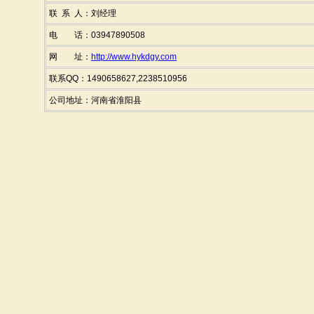
联 系 人：刘经理
电 话：03947890508
网 址：
http://www.hykdgy.com
联系QQ：1490658627,2238510956
公司地址：河南省淮阳县