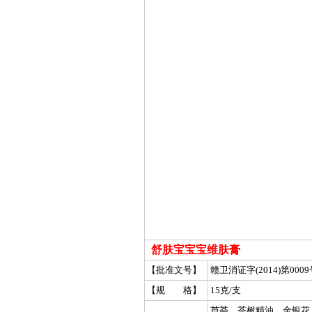
舒肤宝宝宝维肤膏
【批准文号】
赣卫消证字(2014)第0009
【规 格】
15克/支
芦荟、茶树精油、金银花