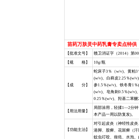
苗药万肤灵中药乳膏专卖点特供
【批准文号】
赣卫消证字（2014）第00
【规 格】
10g/瓶
蛇床子3％（w/v)、黄粕3％
(w/v)、白藓皮2.25％(w/
【成 分】
参1.5％(w/v)、铁冬青1％
(w/v)、皂角刺0.5％(w/
0.25％(w/v)、羟基二苯醚2
局部涂用，轻揉1—2分
【用法用量】
本产品一周以防复发)。
对引起皮炎（神经性皮炎
【功能主治】
港脚、股癣、花斑癣（汗
蚊虫叮咬、痤疮、水泡、