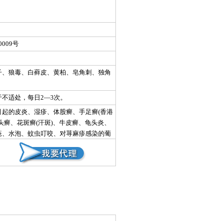
009号
子、狼毒、白藓皮、黄柏、皂角刺、独角
不适处，每日2—3次。
引起的皮炎、湿疹、体股癣、手足癣(香港
头癣、花斑癣(汗斑)、牛皮癣、龟头炎、
疮、水泡、蚊虫叮咬、对荨麻疹感染的葡
、真菌)、大肠杆菌等有较强的抑杀作
癣症有显著效果。