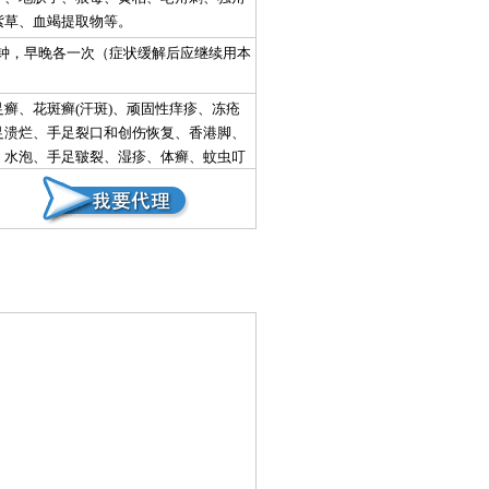
紫草、血竭提取物等。
分钟，早晚各一次（症状缓解后应继续用本
癣、花斑癣(汗斑)、顽固性痒疹、冻疮
足溃烂、手足裂口和创伤恢复、香港脚、
、水泡、手足皲裂、湿疹、体癣、蚊虫叮
引起的瘙痒。