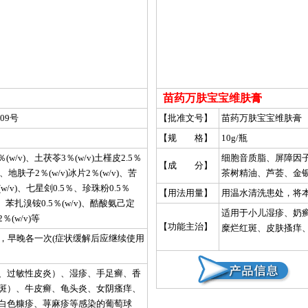
苗药万肤宝宝维肤膏
09号
【批准文号】
苗药万肤宝宝维肤膏
【规 格】
10g/瓶
(w/v)、土茯苓3％(w/v)土槿皮2.5％
细胞音质脂、屏障因
【成 分】
v)、地肤子2％(w/v)冰片2％(w/v)、苦
茶树精油、芦荟、金银
(w/v)、七星刽0.5％、珍珠粉0.5％
【用法用量】
用温水清洗患处，将
v)、 苯扎溴铵0.5％(w/v)、酷酸氨己定
适用于小儿湿疹、奶
％(w/v)等
【功能主治】
糜烂红斑、皮肤搔痒
钟，早晚各一次(症状缓解后应继续使用
、过敏性皮炎）、湿疹、手足癣、香
斑）、牛皮癣、龟头炎、女阴瘙痒、
白色糠疹、荨麻疹等感染的葡萄球