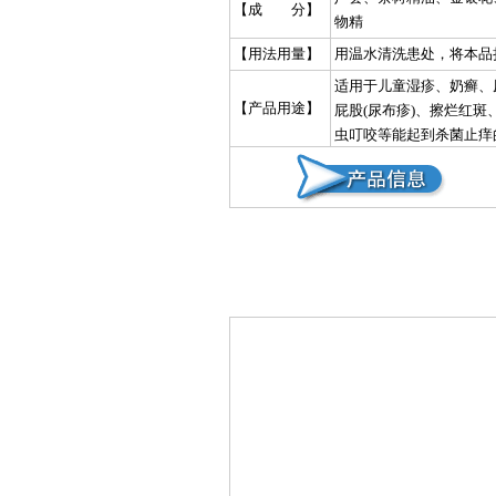
【成 分】
物精
【用法用量】
用温水清洗患处，将本品
适用于儿童湿疹、奶癣、
【产品用途】
屁股(尿布疹)、擦烂红
虫叮咬等能起到杀菌止痒