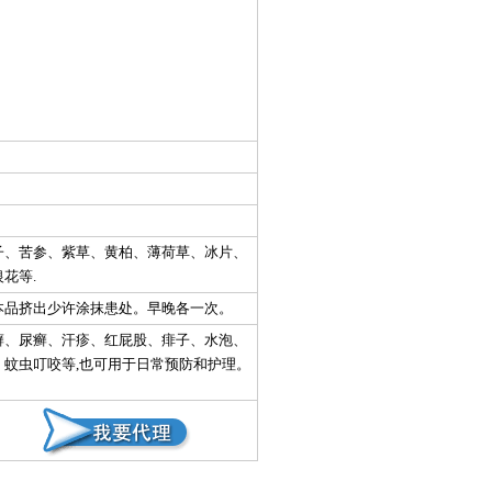
子、苦参、紫草、黄柏、薄荷草、冰片、
花等.
本品挤出少许涂抹患处。早晚各一次。
癣、尿癣、汗疹、红屁股、痱子、水泡、
、蚊虫叮咬等,也可用于日常预防和护理。