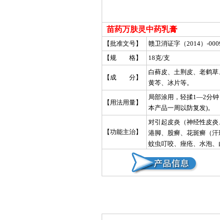
苗药万肤灵中药乳膏
【批准文号】
赣卫消证字（2014）-000
【规 格】
18克/支
白藓皮、土荆皮、老鹤草
【成 分】
黄芩、冰片等。
局部涂用，轻揉1—2分
【用法用量】
本产品一周以防复发)。
对引起皮炎（神经性皮炎
【功能主治】
港脚、股癣、花斑癣（汗
蚊虫叮咬、痤疮、水泡、
菌、念珠菌（霉菌、真菌
预防皮肤感染。