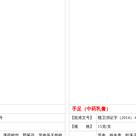
手足（中药乳膏）
号
【批准文号】
赣卫消证字（2014）-0
【规 格】
15克/支
、薄荷精华、野菊花、苦参等天然植
苦参、铁冬青、蛇床