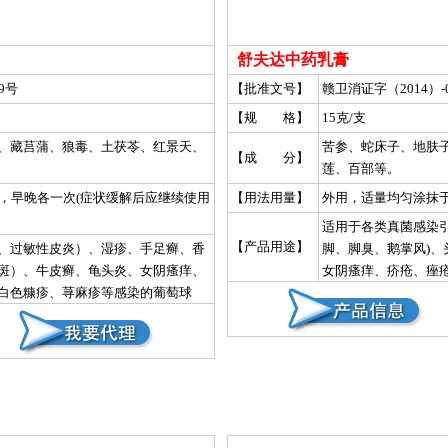
舒夫达中药乳膏
9号
【批准文号】
赣卫消证字（2014）-0
【规 格】
15克/支
、藏莒蒲、狼毒、土茯苓、红景天、
苦参、蛇床子、地肤
【成 分】
莲、百部等。
钟，早晚各一次(症状缓解后应继续使用
【用法用量】
外用，适量均匀涂抹于
适用于各类真菌感染
【产品用途】
、过敏性皮炎）、湿疹、手足癣、香
脚、脚臭、鹅掌风)、
斑）、牛皮癣、龟头炎、女阴瘙痒、
女阴瘙痒、疥疮、痤
白色糠疹、荨麻疹等感染的葡萄球
萄球菌、念珠菌(霉菌
）、大肠杆菌有较强的抑杀作用并能
用，对顽固性瘙痒及