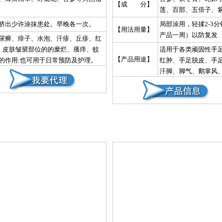
【成 分】
莲、百部、五倍子、
挤出少许涂抹患处。早晚各一次。
局部涂用，轻揉2-3
【用法用量】
产品一周）以防复发
尿癣、痱子、水泡、汗疹、丘疹、红
斑、皮肤皱襞部位的的糜烂、瘙痒、蚊
适用于各类顽固性手足
【产品用途】
的作用:也可用于日常预防及护理。
红肿、手足脱皮、手
汗脚、脚气、鹅掌风
咬等一切神经性皮炎