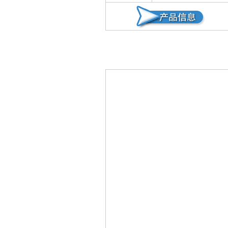
菌、念珠菌（霉菌、真菌
预防皮肤感染。