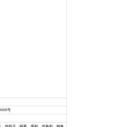
009号
子、地肤子、狼毒、黄柏、皂角刺、独角