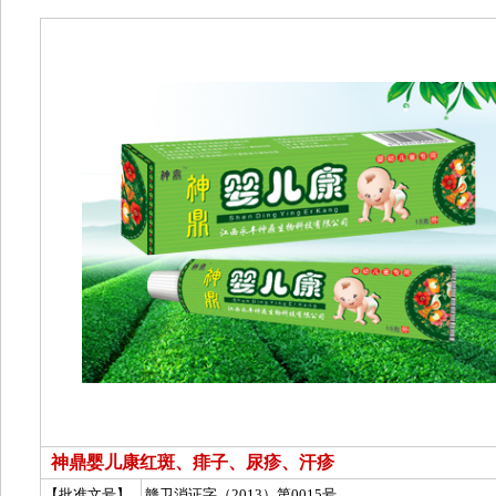
神鼎婴儿康红斑、痱子、尿疹、汗疹
【批准文号】
赣卫消证字（2013）第0015号