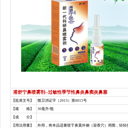
甫舒宁鼻喷雾剂--过敏性季节性鼻炎鼻窦炎鼻塞
【批准文号】
赣卫消证字（2013）第0015号
【规 格】
30毫升/瓶
【成 分】
【用法用量】