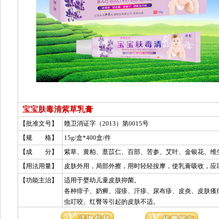
宝宝肤毒清紫草乳膏
【批准文号】
赣卫消证字（2013）第0015号
【规 格】
15g/盒*400盒/件
【成 分】
【用法用量】
【功能主治】
适用于婴幼儿童皮肤抑菌。
各种痱子、奶癣、湿疹、汗疹、尿布疹、皮炎、皮肤瘙
虫叮咬、红臀等引起的皮肤不适。