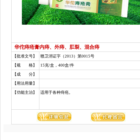
华佗痔疮膏内痔、外痔、肛裂、混合痔
【批准文号】
赣卫消证字（2013）第0015号
【规 格】
15克/盒，400盒/件
【成 分】
【用法用量】
【功能主治】
适用于各种痔疮。