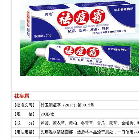
祛痘霜
【批准文号】
赣卫消证字（2013）第0015号
【规 格】
20克/盒
【成 分】
【用法用量】