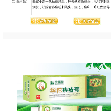
【功能主治】
独家全新一代祛痘精品，纯天然植物精华，温和不刺激
润肤，祛除青春痘粉刺黑头，痤疮，痘印，暗红疙瘩等