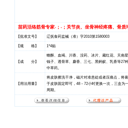
苗药活络筋骨专家-；-；关节炎、坐骨神经疼痛、骨质
【批准文号】
辽抚食药监械（准）字2010第1580003
【规 格】
1*4贴
蟾酥、血竭、川香、没药、冰片、藏红花、天南
【成 分】
钱子、透骨草、麝香、三七、黑蚂蚁、乳香等27
中草药。
将皮肤擦洗干净，磁片对准患处或者压痛点，将
【用法用量】
于皮肤固定即可，48－72小时更换一次，三盒为
周期。