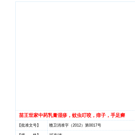
苗王世家中药乳膏湿疹，蚊虫叮咬，痱子，手足癣
【批准文号】
赣卫消准字（2012）第0017号