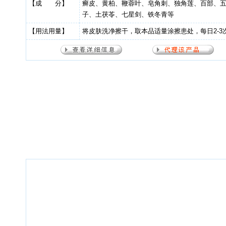
【成 分】
癣皮、黄柏、鞭蓉叶、皂角刺、独角莲、百部、
子、土茯苓、七星剑、铁冬青等
【用法用量】
将皮肤洗净擦干，取本品适量涂擦患处，每日2-3