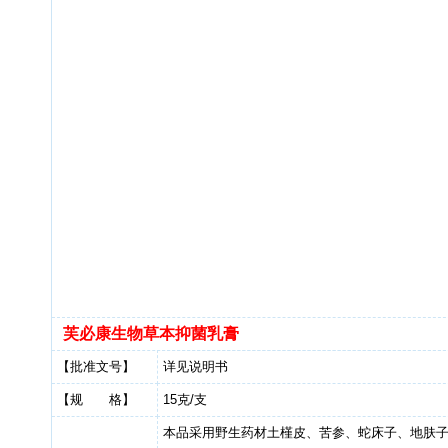
芙必康生物草本抑菌乳膏
【批准文号】
详见说明书
【规 格】
15克/支
本品采用野生药材土槿皮、苦参、蛇床子、地肤