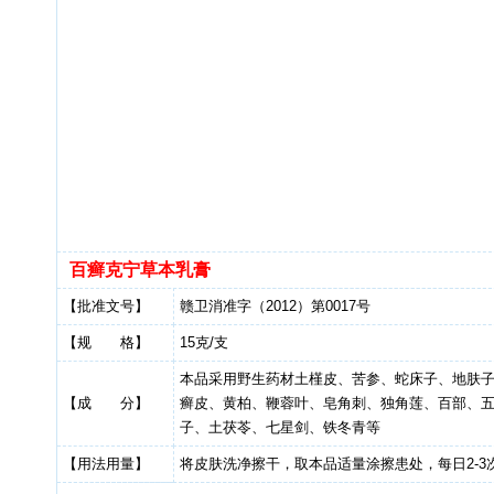
百癣克宁草本乳膏
【批准文号】
赣卫消准字（2012）第0017号
【规 格】
15克/支
本品采用野生药材土槿皮、苦参、蛇床子、地肤
【成 分】
癣皮、黄柏、鞭蓉叶、皂角刺、独角莲、百部、
子、土茯苓、七星剑、铁冬青等
【用法用量】
将皮肤洗净擦干，取本品适量涂擦患处，每日2-3