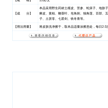
【规 格】
15克/支
本品采用野生药材土槿皮、苦参、蛇床子、地肤
【成 分】
癣皮、黄柏、鞭蓉叶、皂角刺、独角莲、百部、
子、土茯苓、七星剑、铁冬青等。
【用法用量】
将皮肤洗净擦干，取本品适量涂擦患处，每日2-3