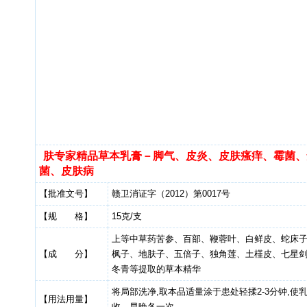
肤专家精品草本乳膏－脚气、皮炎、皮肤瘙痒、霉菌、
菌、皮肤病
【批准文号】
赣卫消证字（2012）第0017号
【规 格】
15克/支
上等中草药苦参、百部、鞭蓉叶、白鲜皮、蛇床
【成 分】
枫子、地肤子、五倍子、独角莲、土槿皮、七星
冬青等提取的草本精华
将局部洗净,取本品适量涂于患处轻揉2-3分钟,使
【用法用量】
收、早晚各一次