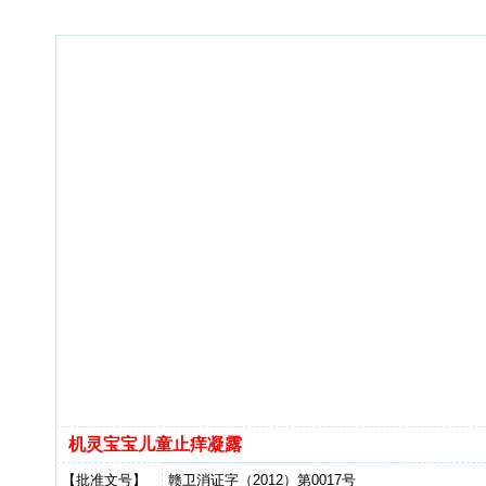
机灵宝宝儿童止痒凝露
【批准文号】
赣卫消证字（2012）第0017号