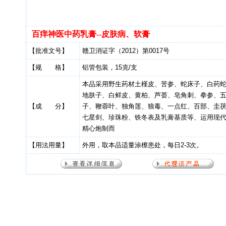
百痒神医中药乳膏--皮肤病、软膏
【批准文号】
赣卫消证字（2012）第0017号
【规 格】
铝管包装，15克/支
本品采用野生药材土槿皮、苦参、蛇床子、白药
地肤子、白鲜皮、黄柏、芦荟、皂角刺、拳参、
【成 分】
子、鞭蓉叶、独角莲、狼毒、一点红、百部、圭
七星剑、珍珠粉、铁冬表及乳膏基质等、运用现
精心炮制而
【用法用量】
外用，取本品适量涂檫患处，每日2-3次。