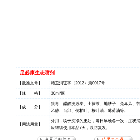
足必康生态喷剂
【批准文号】
赣卫消证字（2012）第0017号
【规 格】
30ml/瓶
狼毒、醋酸洗必泰、土茯苓、地肤子、兔耳风、
【成 分】
乙醇、百部、侧柏叶、桉叶油、薄荷油等。
外用，喷于洗净的患处，每日早晚各一次，症状
【用法用量】
应继续使用本品7天，以防复发。