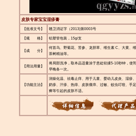
皮肤专家宝宝湿疹膏
【批准文号】
赣卫消证字（2013)第0003号
【规 格】
铝塑管包装，15g/支
何首乌、野菊花、苦参、龙胆草、维生素 C、大黄、维
【成 分】
茶树精油等。
将局部洗净，取本品适量涂于患处轻揉5-10秒钟，使
【用法用量】
早晚各一次。
润燥化温、祛毒止痒、用于儿童、婴幼儿皮炎、湿疹
【功能主治】
奶疹、汗疹、热痱、皮肤瘙痒、过敏、蚊虫叮咬、手
癣等引起的皮肤不适。