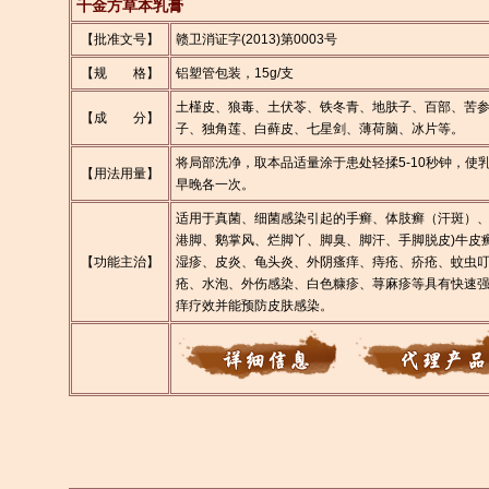
千金方草本乳膏
【批准文号】
赣卫消证字(2013)第0003号
【规 格】
铝塑管包装，15g/支
土槿皮、狼毒、土伏苓、铁冬青、地肤子、百部、苦
【成 分】
子、独角莲、白藓皮、七星剑、薄荷脑、冰片等。
将局部洗净，取本品适量涂于患处轻揉5-10秒钟，使
【用法用量】
早晚各一次。
适用于真菌、细菌感染引起的手癣、体肢癣（汗斑）
港脚、鹅掌风、烂脚丫、脚臭、脚汗、手脚脱皮)牛皮
【功能主治】
湿疹、皮炎、龟头炎、外阴瘙痒、痔疮、疥疮、蚊虫
疮、水泡、外伤感染、白色糠疹、荨麻疹等具有快速
痒疗效并能预防皮肤感染。