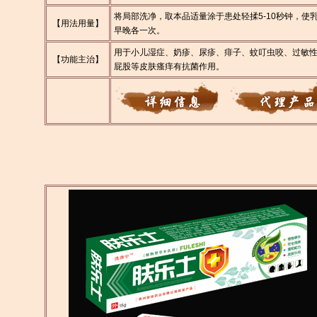
将局部洗净，取本品适量涂于患处轻揉5-10秒钟，使
【用法用量】
早晚各一次。
用于小儿湿症、奶疹、尿疹、痱子、蚊叮虫咬、过敏
【功能主治】
屁股等皮肤瘙痒有抗菌作用。