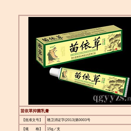
苗依草抑菌乳膏
【批准文号】
赣卫消证字(2013)第0003号
【规 格】
15g／支