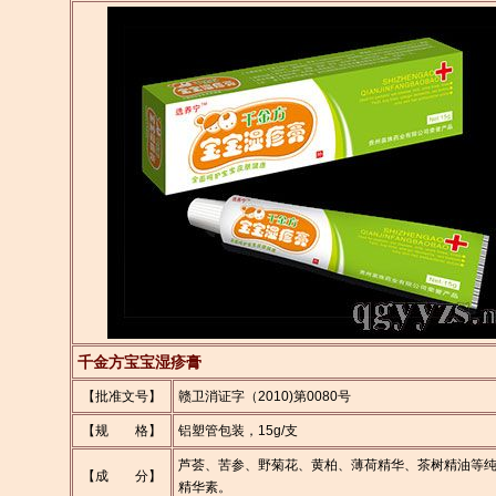
千金方宝宝湿疹膏
【批准文号】
赣卫消证字（2010)第0080号
【规 格】
铝塑管包装，15g/支
芦荟、苦参、野菊花、黄柏、薄荷精华、茶树精油等
【成 分】
精华素。