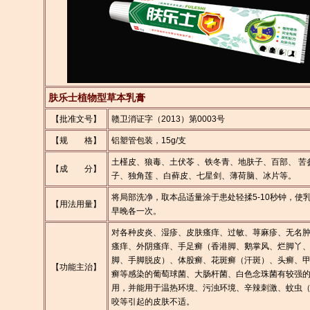
肤乐士植物型草本乳膏
【批准文号】
赣卫消证字（2013）第0003号
【规 格】
铝塑管包装，15g/支
土槿皮、狼毒、土伏苓 、铁冬青、地肤子、百部、 苦
【成 分】
子、独角莲 、白藓皮、七星剑、薄荷脑、冰片等。
将局部洗净，取本品适量涂于患处轻揉5-10秒钟，使
【用法用量】
早晚各一次。
对各种皮炎、湿疹、皮肤瘙痒、过敏、荨麻疹、无名
瘙痒、外阴瘙痒、手足癣（香港脚、鹅掌风、烂脚丫
脚、手脚脱皮）、体股癣、花斑癣（汗斑）、头癣、
【功能主治】
癣等感染的葡萄球菌、大肠杆菌、白色念珠菌有较强
用，并能用于温热环境、污浊环境、辛辣刺激、蚊虫
咬等引起的皮肤不适。