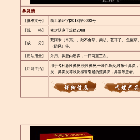
鼻炎清
【批准文号】
贛卫消证字[2013]第0003号
【规 格】
密封阴凉干燥处20ml
荒阿米（辛夷）、鹅不食草、柴胡、苍耳子、 鱼腥草
【成 分】
（防风）等。
【用法用量】
外用。鼻腔内喷雾，一日两至三次。
用于各种急性鼻炎,慢性鼻炎,干燥性鼻炎,过敏性鼻炎
【功能主治】
炎，鼻窦炎等以及感冒引起的流鼻涕，鼻塞等患者。