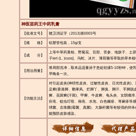
神医苗药王中药乳膏
【批准文号】
赣卫消证字（2013)第0003号
【规 格】
铝塑管包装，15g/支
上等中草药黄柏、野菊花、百部、苦参、地肤子、土
【成 分】
子ieri (L. )cuss]、乌蛇、冰片、薄荷脑等萃取的草
将局部洗净，取本品适量涂于患处轻揉5-10秒钟，使
【用法用量】
早晚各一次。
对引起皮炎(神经性皮炎、过敏性皮炎、日光性皮炎)、
足癣(香港脚、鹅掌风、烂脚丫、脚臭、脚汗、手脚脱皮
癣、花斑癣(汗斑)、甲癣、牛皮癣、龟头炎、女阴瘙痒
【功能主治】
疥疮、蚊虫叮咬、痤疮、水泡、白色糠疹、荨麻疹等
球菌、念珠菌(霉菌、真菌)、大肠杆菌等有较强的抑杀
能预防皮肤感染。