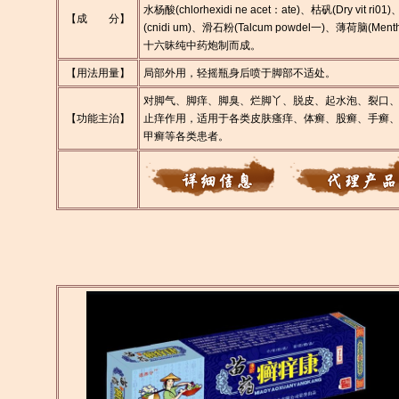
水杨酸(chlorhexidi ne acet：ate)、枯矾(Dry vit ri0
【成 分】
(cnidi um)、滑石粉(Talcum powdel一)、薄荷脑(Men
十六昧纯中药炮制而成。
【用法用量】
局部外用，轻摇瓶身后喷于脚部不适处。
对脚气、脚痒、脚臭、烂脚丫、脱皮、起水泡、裂口
【功能主治】
止痒作用，适用于各类皮肤瘙痒、体癣、股癣、手癣
甲癣等各类患者。