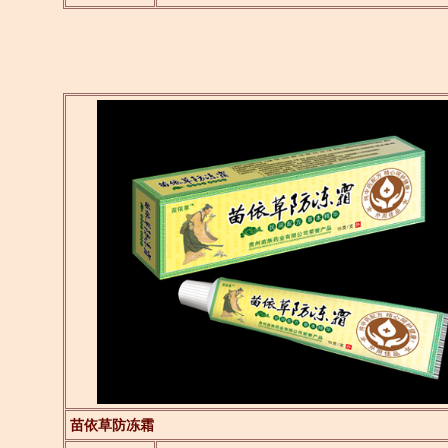
苗依草防冻霜