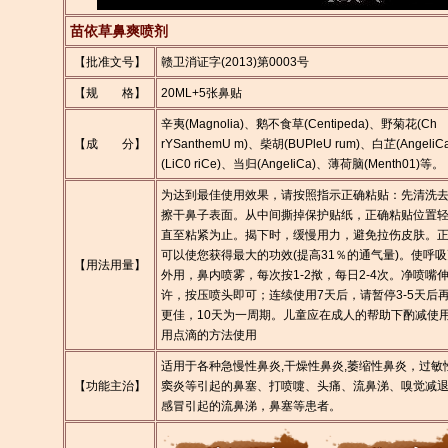
苗依草鼻爽喷剂
【批准文号】
赣卫消证字(2013)第0003号
【规 格】
20ML+5张鼻贴
辛夷(Magnolia)、鹅不食草(Centipeda)、野菊花(Ch
【成 分】
rYSanthemU m)、柴胡(BUPleU rum)、白芷(Angeli
(LiC0 riCe)、当归(AngeIiCa)、薄荷脑(Menth01)等。
为达到最佳使用效果，请按照指示正确粘贴：先清洗
擦干鼻子表面。从中间撕掉保护贴纸，正确粘贴位置
直至粘紧为止。揭下时，缓慢用力，避免拉伤皮肤。
可以使您获得最大的功效(提高31％的通气量)。使呼
【用法用量】
外用，鼻内喷雾，每次按1-2揿，每日2-4次。净喷嘴
许，按压喷头即可；连续使用7天后，请暂停3-5天后
更佳，10天为一周期。儿童应在成人的帮助下酌减使
用点滴的方法使用
适用于各种急慢性鼻炎,干燥性鼻炎,萎缩性鼻炎，过敏
【功能主治】
窦炎等引起的鼻塞、打喷嚏、头痛、流鼻涕、嗅觉减
感冒引起的流鼻涕，鼻塞等患者。