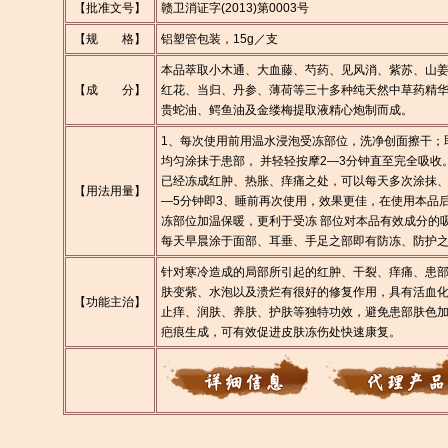
【批准文号】
赣卫消证字(2013)第0003号
【规 格】
铝塑管包装，15g／支
本品萃取小木通、大血藤、芍药、见风消、紫苏、山
【成 分】
红花、当归、丹参、薄荷等三十多种纯天然中草药精
贵蛇油、鳄鱼油及金缕梅提取液精心炮制而成。
1、每次使用前用温水浸泡受冻部位，洗净创面擦干；
均匀涂抹于患部， 并轻轻按摩2—3分钟直至完全吸收
已经冻成红肿、热胀、痒痛之处，可以每天多次涂抹、
【用法用量】
—5分钟即3、睡前再次使用，效果更佳，在使用本品
冻部位加温保暖，更利于受冻 部位对本品有效成分的
每天早晨涂于面部、耳垂、手足之部即有防冻、防护
针对寒冷造成的局部所引起的红肿、干裂、痒痛、患
肤变紫、水泡以及溃烂有很好的修复作用，具有活血
【功能主治】
止痒、润肤、养肤、护肤等独特功效，避免患部肤色
疤痕生成，可有效促进皮肤冻伤处快速康复。