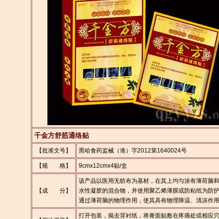
千金方舒筋通络贴
【批准文号】
黑哈食药监械（准）字2012第1640024号
【规 格】
9cmx12cmx4贴/盒
该产品以医用无纺布为基材，在其上均匀涂有薄荷脑
【成 分】
水性凝胶的混合物，并使用聚乙烯薄膜或防粘纸为防
通过薄荷脑的物理作用，使其具有物理降温、清凉作
打开包装，揭去背衬纸，将膏面贴敷在疼痛处或相应