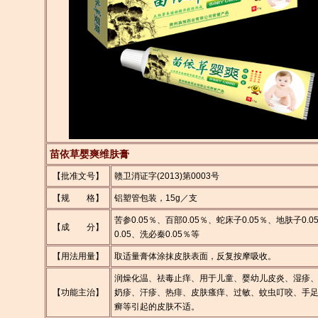
苗依草婴爽维肤膏
【批准文号】
赣卫消证字(2013)第0003号
【规 格】
铝塑管包装，15g／支
苦参0.05％、百部0.05％、蛇床子0.05％、地肤子0.
【成 分】
0.05、洗必秦0.05％等
【用法用量】
取适量膏体涂抹皮肤表面，反复按摩吸收。
润燥化温、祛毒止痒、用于儿童、婴幼儿皮炎、湿疹
【功能主治】
奶疹、汗疹、热痱、皮肤瘙痒、过敏、蚊虫叮咬、手
癣等引起的皮肤不适。