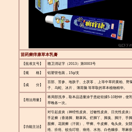
苗药癣痒康草本乳膏
【批准文号】
赣卫消证字（2013）第0003号
【规 格】
铝塑管包装，15g/支
百部、苦参、地肤子、土茯苓 、上等中草药黄柏、野
【成 分】
子、乌蛇、冰片 、薄荷脑 等萃取的草本植物精华。
将局部洗净，取本品适量涂于患处轻揉5-10秒钟，使
【用法用量】
早晚各一次。
对引起皮炎（神经性皮炎、过敏性皮炎、日光性皮炎
手足癣（香港脚、鹅掌风、烂脚丫、脚臭、脚汗、手
股癣、花斑癣（汗斑）、甲癣、牛皮癣、龟头炎、女
【功能主治】
疮、疥疮、蚊虫叮咬、痤疮、水泡、白色糠疹、荨麻