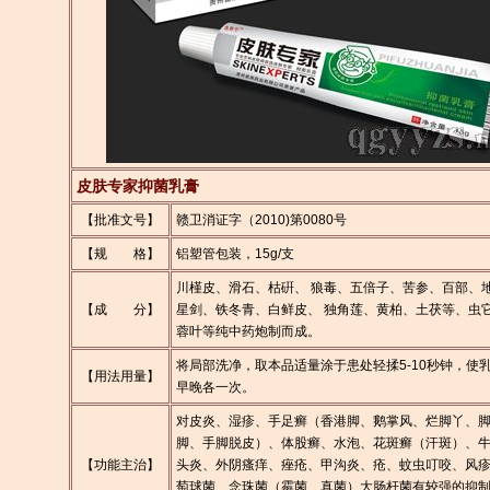
皮肤专家抑菌乳膏
【批准文号】
赣卫消证字（2010)第0080号
【规 格】
铝塑管包装，15g/支
川槿皮、滑石、枯硏、 狼毒、五倍子、苦参、百部、
【成 分】
星剑、铁冬青、白鲜皮、 独角莲、黄柏、土茯等、虫
蓉叶等纯中药炮制而成。
将局部洗净，取本品适量涂于患处轻揉5-10秒钟，使
【用法用量】
早晚各一次。
对皮炎、湿疹、手足癣（香港脚、鹅掌风、烂脚丫、
脚、手脚脱皮）、体股癣、水泡、花斑癣（汗斑）、
【功能主治】
头炎、外阴瘙痒、痤疮、甲沟炎、疮、蚊虫叮咬、风
萄球菌、念珠菌（霉菌、真菌）大肠杆菌有较强的抑