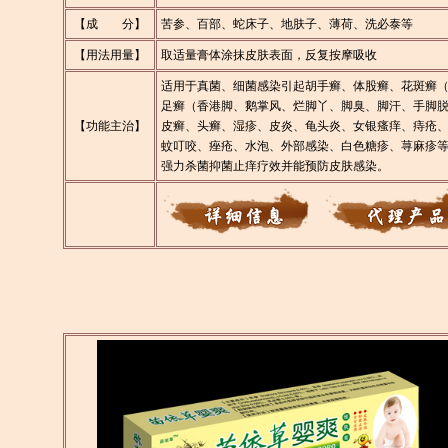
【成 分】
苦参、百部、蛇床子、地肤子、薄荷、洗必泰等
【用法用量】
取适量膏体涂抹皮肤表面，反复按摩吸收
适用于真菌、细菌感染引起胡手癣、体股癣、花斑癣
足癣（香港脚、鹅掌风、烂脚丫、脚臭、脚汗、手脚
【功能主治】
皮癣、头癣、湿疹、皮炎、龟头炎、女银瘙痒、痔疮
蚊叮咬、痤疮、水泡、外部感染、白色糖疹、荨麻疹
强力杀菌抑菌止痒疗效并能预防皮肤感染。