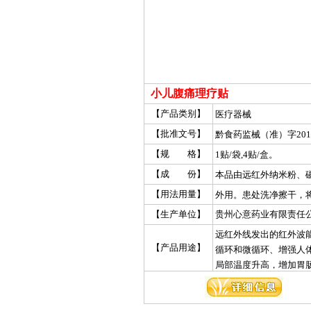
小儿腹痛理疗贴
【产品类别】
医疗器械
【批准文号】
黔食药监械（准）字2012
【规 格】
1贴/袋,4贴/盒。
【成 份】
本品由远红外纳米粉、
成。
【用法用量】
外用。患处洗净擦干，
处贴牢。泄泻及腹痛贴
【生产单位】
贵州心意药业有限责任
穴，每片贴18～24小时
远红外线发出的红外波
【产品用途】
循环和微循环、增强人
局部温度升高，增加胃
作用。