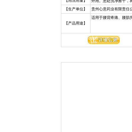
【用法用量】
外用。患处洗净擦干，
处或背心上的命门 穴贴
【生产单位】
贵州心意药业有限责任
8～16贴，重者连续贴2
适用于腰背疼痛、腰肌
【产品用途】