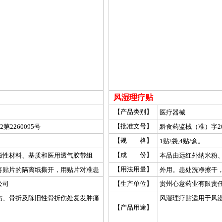
风湿理疗贴
【产品类别】
医疗器械
【批准文号】
第2260095号
黔食药监械（准）字201
【规 格】
1贴/袋,4贴/盒。
【成 份】
磁性材料、基质和医用透气胶带组
本品由远红外纳米粉
成。
【用法用量】
将贴片的隔离纸撕开，用贴片对准患
外用。患处洗净擦干
后才能使用。每片贴18～36小时，
处贴牢。每片贴18～
公司
【生产单位】
贵州心意药业有限责
膏片；轻者连续贴4～12贴，重者连
续贴20～40贴。
伤、骨折及陈旧性骨折伤处复发肿痛
风湿理疗贴适用于风
【产品用途】