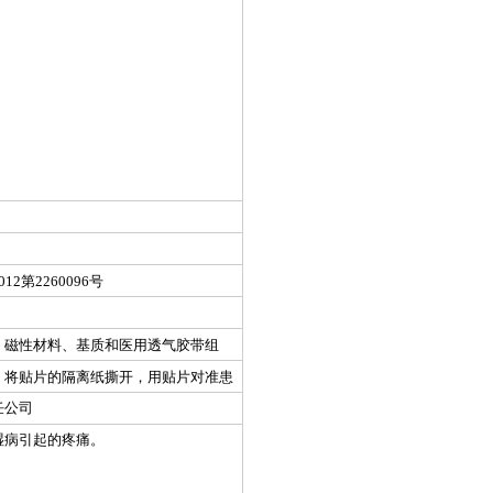
2第2260096号
、磁性材料、基质和医用透气胶带组
，将贴片的隔离纸撕开，用贴片对准患
36小时，轻者连续贴8～16贴，重者连
任公司
湿病引起的疼痛。