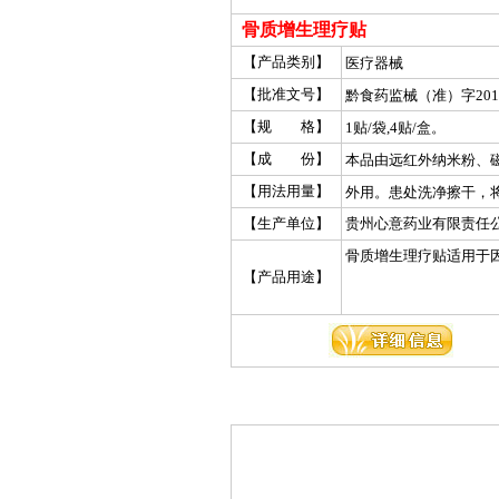
骨质增生理疗贴
【产品类别】
医疗器械
【批准文号】
黔食药监械（准）字2012
【规 格】
1贴/袋,4贴/盒。
【成 份】
本品由远红外纳米粉、
成。
【用法用量】
外用。患处洗净擦干，
处贴牢。每片贴18～3
【生产单位】
贵州心意药业有限责任
续贴20～40贴。
骨质增生理疗贴适用于
【产品用途】