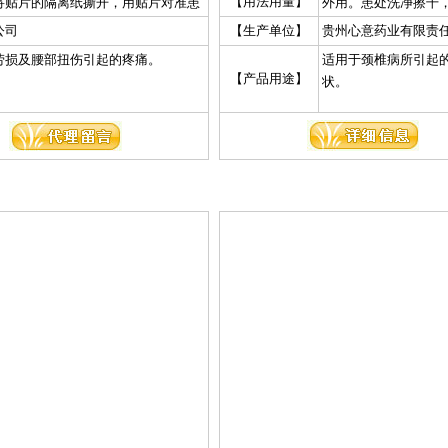
【用法用量】
将贴片的隔离纸撕开，用贴片对准患
外用。患处洗净擦干
牢。每片贴18～36小时，轻者连续贴
处或背心上的命门穴贴
公司
【生产单位】
贵州心意药业有限责
0～40贴。
8～16贴，重者连续贴
劳损及腰部扭伤引起的疼痛。
适用于颈椎病所引起
【产品用途】
状。