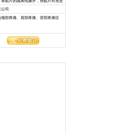
，将贴片的隔离纸撕开，用贴片对准患
牢。每片贴18～36小 时，轻者连续贴
任公司
20～40贴。
的颈部疼痛、肩部疼痛、背部疼痛症