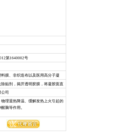
2第1640002号
塑料膜、非织造布以及医用高分子凝
组成的，凝胶层为其主题部分。以凝胶
去除贴剂，揭开透明胶膜，将凝胶面直
水分的汽化带走人体局部大量热量，起
穴，也可贴敷于颈部大椎穴；为加快降
限公司
时贴在人体左右颈总动脉、左右股动脉
，物理退热降温、缓解发热上火引起的
热贴贴在面部中央到地方部牙痛处；每
神醒脑等作用。
使用8小时。