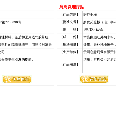
肩周炎理疗贴
【产品类别】
医疗器械
【批准文号】
第2260090号
黔食药监械（准）字201
【规 格】
1贴/袋,4贴/盒。
【成 份】
磁性材料、基质和医用透气胶带组
本品由远红外纳米粉
成。
【用法用量】
将贴片的隔离纸撕开，用贴片对准患
外用。患处洗净擦干
6小时，轻者连续贴8～16贴，重者连
处贴牢。每片贴18～
公司
【生产单位】
贵州心意药业有限责
续贴20～40贴。
因骨质增生引发的疼痛。
适用于肩周炎引起肩
【产品用途】