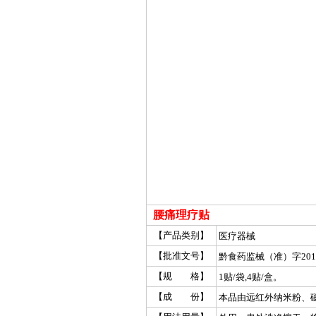
腰痛理疗贴
【产品类别】
医疗器械
【批准文号】
黔食药监械（准）字2012
【规 格】
1贴/袋,4贴/盒。
【成 份】
本品由远红外纳米粉、
成。