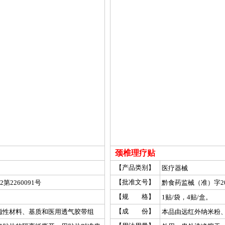
颈椎理疗贴
【产品类别】
医疗器械
【批准文号】
第2260091号
黔食药监械（准）字201
【规 格】
1贴/袋，4贴/盒。
【成 份】
磁性材料、基质和医用透气胶带组
本品由远红外纳米粉
成。