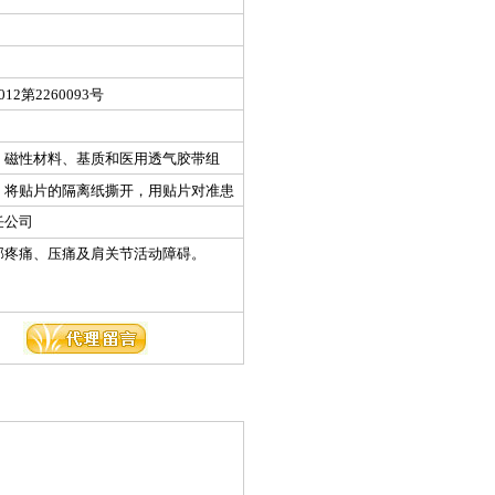
2第2260093号
、磁性材料、基质和医用透气胶带组
，将贴片的隔离纸撕开，用贴片对准患
36小时，轻者连续贴8～16贴，重者连
任公司
部疼痛、压痛及肩关节活动障碍。