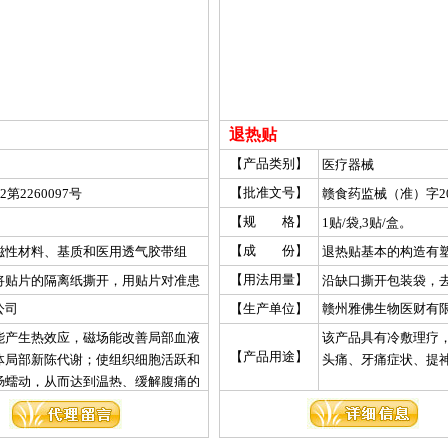
退热贴
【产品类别】
医疗器械
【批准文号】
第2260097号
赣食药监械（准）字201
【规 格】
1贴/袋,3贴/盒。
【成 份】
磁性材料、基质和医用透气胶带组
退热贴基本的构造有
胶、薄荷、冰片和水
【用法用量】
将贴片的隔离纸撕开，用贴片对准患
沿缺口撕开包装袋，
为载体，通过凝胶内
神阙穴（肚脐），胃部疼痛贴中脘
接贴敷于额头或太阳
公司
【生产单位】
赣州雅佛生物医财有
到降温的作用。
。
温速度可加用数贴同
能产生热效应，磁场能改善局部血液
该产品具有冷敷理疗
处。牙痛患者可将退
【产品用途】
体局部新陈代谢；使组织细胞活跃和
头痛、牙痛症状、提
天1-3次，每帖可持续
肠蠕动，从而达到温热、缓解腹痛的