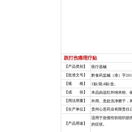
跌打伤痛理疗贴
【产品类别】
医疗器械
【批准文号】
黔食药监械（准）字2012
【规 格】
1贴/袋,4贴/盒。
【成 份】
本品由远红外纳米粉、
成。
【用法用量】
外用。患处洗净擦干，
处贴牢。若属骨折需复位
【生产单位】
贵州心意药业有限责任
间隔1～2小时再更换新
适用于急慢性软组织损
续贴16～40贴。
【产品用途】
的症状。