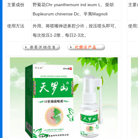
主要成份
野菊花Chr ysanthemum ind ieum L、柴胡
主要
Bupleurum chinense Dc、辛夷Magnoli
biondii、鹅不食草Cent-ipcsaninima（L）、
使用方法
外用。将喷嘴伸进鼻腔少许，按压喷头即可。
使用
防风Wind、白芷Angelica daburica（Fisch.ex
每次按压1-2揿，每日2-3次。
Hoffm）、薄荷脑Menthol、醋酸洗必泰
（0.01-0.3％）。