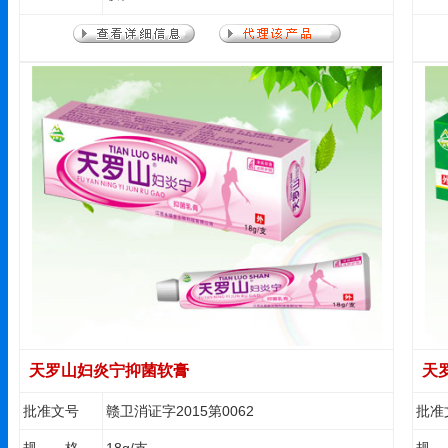
天罗山妇炎宁抑菌软膏
天
批准文号
赣卫消证字2015第0062
批准