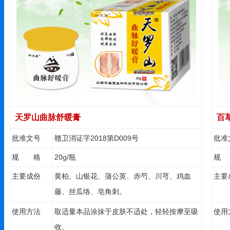
天罗山曲脉舒暖膏
百
批准文号
赣卫消证字2018第D009号
批准
规 格
20g/瓶
规
主要成份
黄柏、山银花、蒲公英、赤芍、川芎、鸡血
主要
藤、丝瓜络、皂角刺。
使用方法
取适量本品涂抹于皮肤不适处，轻轻按摩至吸
使用
收。