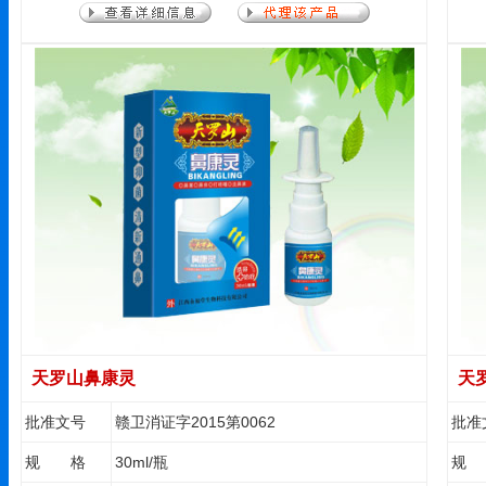
中，将管中凝胶推入阴道内，抽出推射管、平
躺片刻、防止药物流出。每天一次，严重者早
晚一次，二盒为一周期，四盒为一疗程。
天罗山鼻康灵
天
批准文号
赣卫消证字2015第0062
批准
规 格
30ml/瓶
规