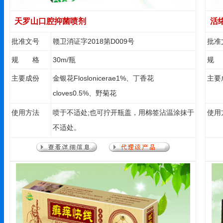
天罗山口腔抑菌喷剂
活
批准文号
赣卫消证字2018第D009号
批准
规 格
30m/瓶
规
主要成份
金银花Floslonicerae1%、丁香花
主要
cloves0.5%、野菊花
ChrysanthemumindicumL1%、薄荷脑
使用方法
喷于不适处;也可拧开瓶盖，用棉签沾温涂抹于
使用
MenthacanadaensisL.0.2%、冰片
不适处。
Dryobalanopsspp0.2%、醋酸氯已定
0.01%-0.3%等。