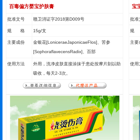
百毒偏方婴宝护肤膏
宝
批准文号
赣卫消证字2018第D009号
批准
规 格
15g/支
规
主要成份
金银花[LoniceraeJaponicaeFlos]、苦参
主要
[SophoraflavecensRadix]、百部
[StemonaeRadix]、薄荷
使用方法
外用，洗净皮肤直接涂抹于患处按摩片刻以助
使用
[MenthaeHaplocalycisHerba]3％、艾叶
吸收，每天2-3次。
[ArtemisiaeArgyiFolium]、炉甘石
[Calamina]、芦荟[Aloeflower]、茶树精油
[TeaTreeoil]等天然植物精华。