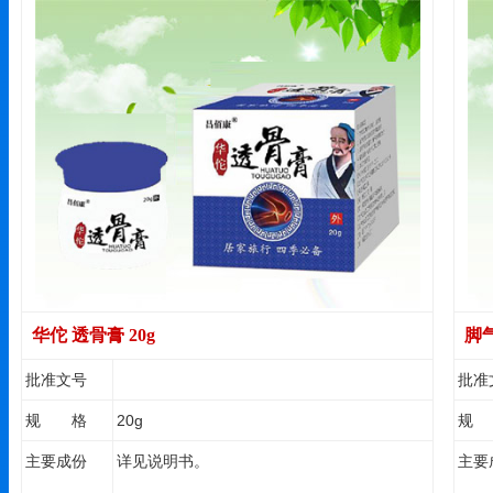
[Dryobalanopsspp]、茶树精油[TeaTree。
华佗 透骨膏 20g
脚
批准文号
批准
规 格
20g
规
主要成份
详见说明书。
主要