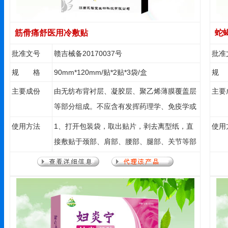
筋傦痛舒医用冷敷贴
蛇
批准文号
赣吉械备20170037号
批准
规 格
90mm*120mm/贴*2贴*3袋/盒
规
主要成份
由无纺布背衬层、凝胶层、聚乙烯薄膜覆盖层
主要
等部分组成。不应含有发挥药理学、免疫学或
者代谢作用的成分 。
使用方法
1、打开包装袋，取出贴片，剥去离型纸，直
使用
接敷贴于颈部、肩部、腰部、腿部、关节等部
位。 2、可根据使用部位大小适当剪裁，再行
使用。 3、开封后即刻使用，请将未用贴片放
回包装袋，折叠袋口密封存放。 4、每贴使用
8-12小时为宜。