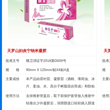
天罗山妇炎宁纳米凝胶
天
批准文号
赣卫消证字2018第D009号
批准
规 格
90mm X 120mm/贴X4贴X盒
规
主要成份
本产品由背衬层、凝胶层（酒精、薄荷油、冰
主要
片、姜油、水、高分子树脂混合而成）和防粘
纸组成。
使用方法
去掉推射管盖后，取下前保护套管放入推射中
使用
轻推出少许凝胶后，润滑阴道口轻轻插入阴道