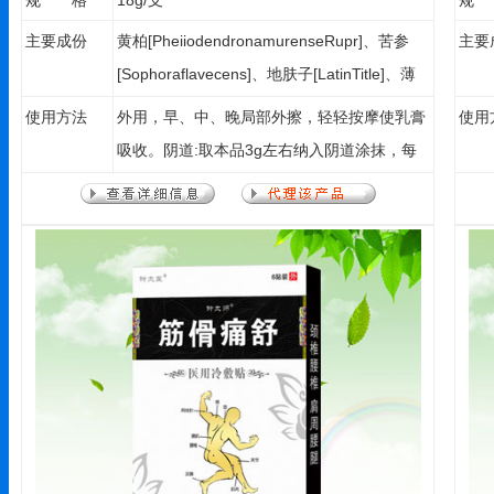
规 格
18g/支
规
主要成份
黄柏[PheiiodendronamurenseRupr]、苦参
主要
[Sophoraflavecens]、地肤子[LatinTitle]、薄
荷脑[MenthaeHaplocalycis]、蛇床子
使用方法
外用，早、中、晚局部外擦，轻轻按摩使乳膏
使用
[Cnidiummonnier（L.）]Cuss]、野菊花
吸收。阴道:取本品3g左右纳入阴道涂抹，每
[ChrysanthmumindicumL]、狼毒
日1-2次。
[FischerEuphorbiaRoot]、冰片
[Dryobalanopsspp。