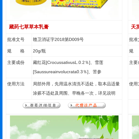
藏药七草草本乳膏
天
批准文号
赣卫消证字2018第D009号
批准
规 格
20g/瓶
规
主要成份
藏红花[CrocussativusL.0.2％]、雪莲
主要
[Saussureainvolucrata0.3％]、苦参
[Flavescens0.3％]、铁冬青[ilicetholi0.5％]、
使用方法
局部外用，先用温水清洗不适处，取本品适量
使用
地肤子[Kochiascoparia0.5％]、薄荷脑
涂搽不适处及周围、早晚各一次，详见说明
[MenthacanadaensisL0.25％]、狼毒
书。
[Chamaejasme0.25％]、土茯苓
[Smilaxglabra0.25％。