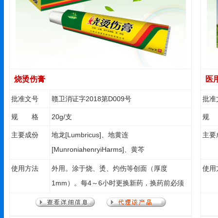
烧烫伤膏
医
批准文号
赣卫消证字2018第D009号
批准
规 格
20g/支
规
主要成份
地龙[Lumbricus]、地黄连
主要
[MunroniahenryiHarms]、黄芩
[RadixScutellariae]、獾油[Badgeroi]、紫草
使用方法
外用。涂于烧、烫、灼伤等创面（厚度
使用
[Lithospermumerythrorhizon]、黄柏
1mm）。每4～6小时更换新药，换药前必须
[Phellodendrnamurenserupr]、血余炭
将残留在创面上的药物及液化物拭去，暴露创
[CrinisCarbonisatus]、冰片
面用药。