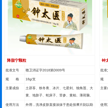
降脂宁颗粒
钟
批准文号
赣卫消证字2018第D009号
批准
规 格
18g/支
规
主要成份
土茯苓、铁冬青、冰片、七星剑、独角莲、大
主要
黄、地肤子、蛇床子、苦参、黄柏、薄荷脑、
醋酸氯己定等。
使用方法
外用，洗净皮肤直接涂抹于患处按摩片刻以助
使用