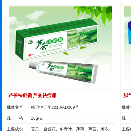
芦荟祛痘霜 芦荟祛痘霜
脚
批准文号
赣卫消证字2018第D009号
批准
规 格
18g/支
规
主要成份
苦瓜、金银花、冬青叶、薄荷、芦荟、薰衣
主要