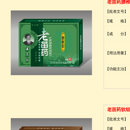
老苗药腰
【批准文号】
【规 格】
【成 分】
【用法用量】
【功能主治】
老苗药软
【批准文号】
【规 格】