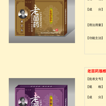
【成 分】
【用法用量】
【功能主治】
老苗药颈
【批准文号】
【规 格】
【成 分】