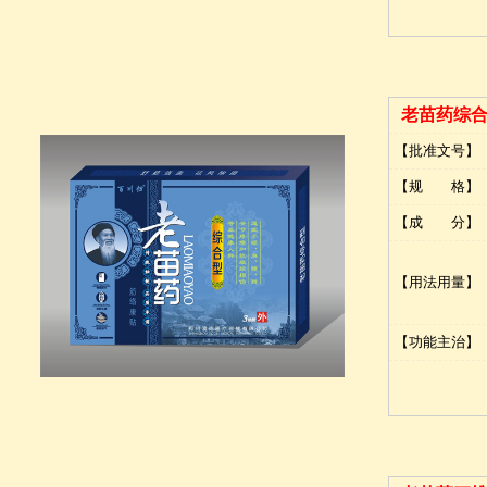
老苗药综
【批准文号】
【规 格】
【成 分】
【用法用量】
【功能主治】