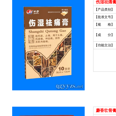
伤湿祛痛膏
【产品类别】
【批准文号】
【规 格】
【成 分】
【功能主治】
麝香壮骨膏