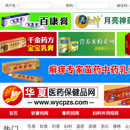
用户名：
密码：
验证码
首页
软膏招商
膏药招商
妇科外用招商
乳膏
软膏
药膏
妇科
凝胶
面膜
美白
腰椎
止
|
|
|
|
|
|
|
|
热门