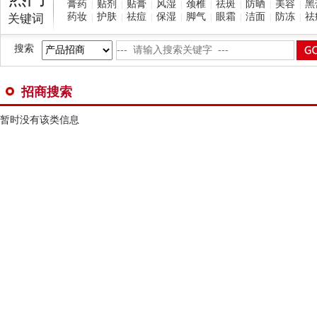
膏药
贴剂
贴膏
风湿
颈椎
祛斑
防晒
美容
黑
|
|
|
|
|
|
|
|
药妆
护肤
祛痘
保湿
脚气
眼霜
洁面
防冻
祛
关键词
|
|
|
|
|
|
|
|
搜索
招商搜索
暂时没有该类信息