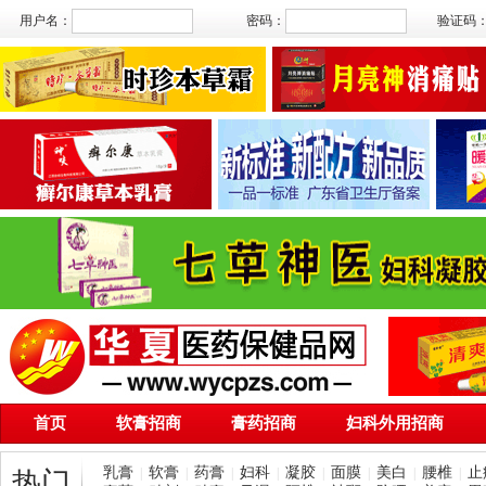
用户名：
密码：
验证码
首页
软膏招商
膏药招商
妇科外用招商
乳膏
软膏
药膏
妇科
凝胶
面膜
美白
腰椎
止
|
|
|
|
|
|
|
|
热门