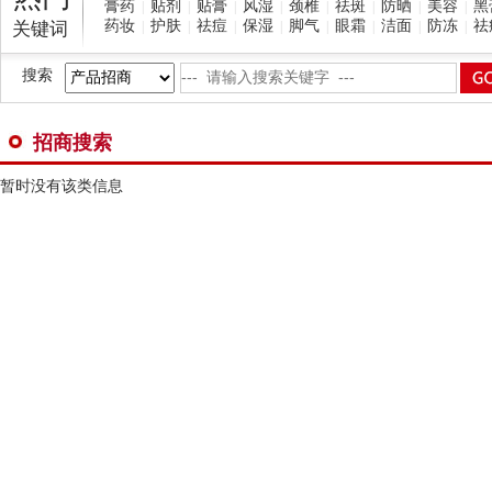
膏药
贴剂
贴膏
风湿
颈椎
祛斑
防晒
美容
黑
|
|
|
|
|
|
|
|
药妆
护肤
祛痘
保湿
脚气
眼霜
洁面
防冻
祛
关键词
|
|
|
|
|
|
|
|
搜索
招商搜索
暂时没有该类信息