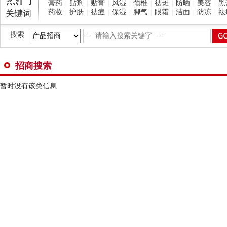
膏药
贴剂
贴膏
风湿
颈椎
祛斑
防晒
美容
黑
|
|
|
|
|
|
|
|
药妆
护肤
祛痘
保湿
脚气
眼霜
洁面
防冻
祛
关键词
|
|
|
|
|
|
|
|
搜索
招商搜索
暂时没有该类信息