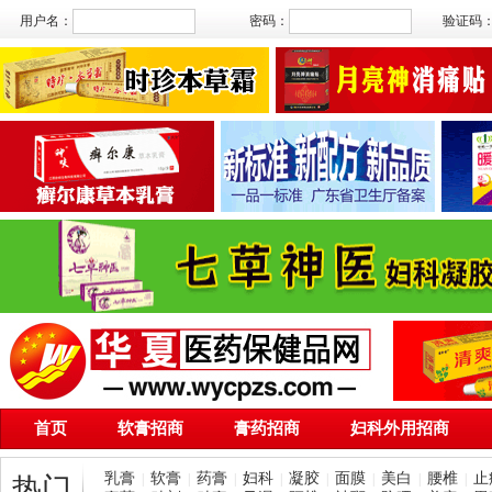
用户名：
密码：
验证码
首页
软膏招商
膏药招商
妇科外用招商
乳膏
软膏
药膏
妇科
凝胶
面膜
美白
腰椎
止
|
|
|
|
|
|
|
|
热门