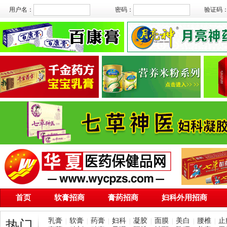
用户名：
密码：
验证码
首页
软膏招商
膏药招商
妇科外用招商
乳膏
软膏
药膏
妇科
凝胶
面膜
美白
腰椎
止
|
|
|
|
|
|
|
|
热门