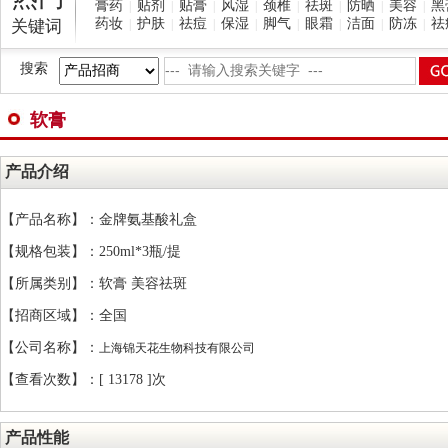
膏药
贴剂
贴膏
风湿
颈椎
祛斑
防晒
美容
黑
|
|
|
|
|
|
|
|
药妆
护肤
祛痘
保湿
脚气
眼霜
洁面
防冻
祛
关键词
|
|
|
|
|
|
|
|
搜索
软膏
产品介绍
【产品名称】：金牌氨基酸礼盒
【规格包装】：250ml*3瓶/提
【所属类别】：软膏 美容祛斑
【招商区域】：全国
【公司名称】：
上海锦天花生物科技有限公司
【查看次数】：[
13178 ]次
产品性能