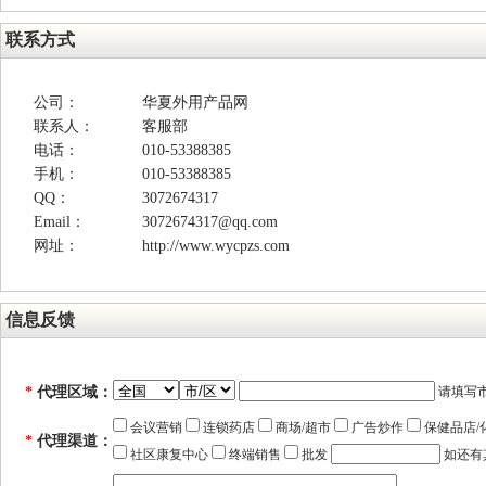
联系方式
公司：
华夏外用产品网
联系人：
客服部
电话：
010-53388385
手机：
010-53388385
QQ：
3072674317
Email：
3072674317@qq.com
网址：
http://www.wycpzs.com
信息反馈
*
代理区域：
请填写
会议营销
连锁药店
商场/超市
广告炒作
保健品店/
*
代理渠道：
社区康复中心
终端销售
批发
如还有