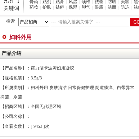
膏药
贴剂
贴膏
风湿
颈椎
祛斑
防晒
美容
黑
|
|
|
|
|
|
|
|
药妆
护肤
祛痘
保湿
脚气
眼霜
洁面
防冻
祛
关键词
|
|
|
|
|
|
|
|
搜索
妇科外用
产品介绍
【产品名称】：诺力洁卡波姆妇用凝胶
【规格包装】：3.5g/3
【所属类别】：妇科外用 皮肤清洁 日常保健护理 阴道瘙痒、白带异常
抑菌、杀菌
【招商区域】：全国无代理区域
【公司名称】：
【查看次数】：[
9453 ]次