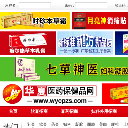
用户名：
密码：
验证码
首页
软膏招商
膏药招商
妇科外用招商
乳膏
软膏
药膏
妇科
凝胶
面膜
美白
腰椎
止
|
|
|
|
|
|
|
|
热门