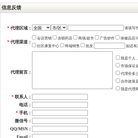
信息反馈
*
代理区域：
请填写
会议营销
连锁药店
商场/超市
广告炒作
保健品店/
*
代理渠道：
社区康复中心
终端销售
批发
如还有
我是个人
市场保证
代理留言：
代理价多
合作政策
我是代理
*
联系人：
电话：
*
手机：
微信号：
QQ/MSN：
Email：