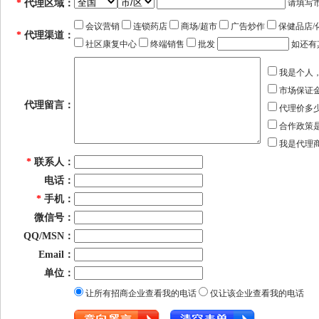
*
代理区域：
请填写
会议营销
连锁药店
商场/超市
广告炒作
保健品店/
*
代理渠道：
社区康复中心
终端销售
批发
如还有
我是个人
市场保证
代理留言：
代理价多
合作政策
我是代理
*
联系人：
电话：
*
手机：
微信号：
QQ/MSN：
Email：
单位：
让所有招商企业查看我的电话
仅让该企业查看我的电话