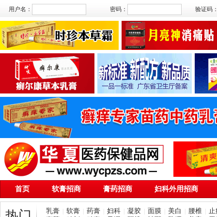
用户名：
密码：
验证码
首页
软膏招商
膏药招商
妇科外用招商
乳膏
软膏
药膏
妇科
凝胶
面膜
美白
腰椎
止
|
|
|
|
|
|
|
|
热门