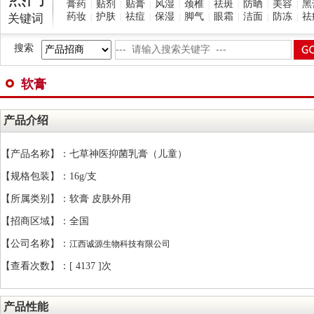
膏药
贴剂
贴膏
风湿
颈椎
祛斑
防晒
美容
黑
|
|
|
|
|
|
|
|
药妆
护肤
祛痘
保湿
脚气
眼霜
洁面
防冻
祛
关键词
|
|
|
|
|
|
|
|
搜索
软膏
产品介绍
【产品名称】：七草神医抑菌乳膏（儿童）
【规格包装】：16g/支
【所属类别】：软膏 皮肤外用
【招商区域】：全国
【公司名称】：
江西诚源生物科技有限公司
【查看次数】：[
4137 ]次
产品性能