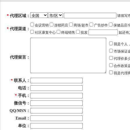
*
代理区域：
请填写
会议营销
连锁药店
商场/超市
广告炒作
保健品店/
*
代理渠道：
社区康复中心
终端销售
批发
如还有
我是个人
市场保证
代理留言：
代理价多
合作政策
我是代理
*
联系人：
电话：
*
手机：
微信号：
QQ/MSN：
Email：
单位：