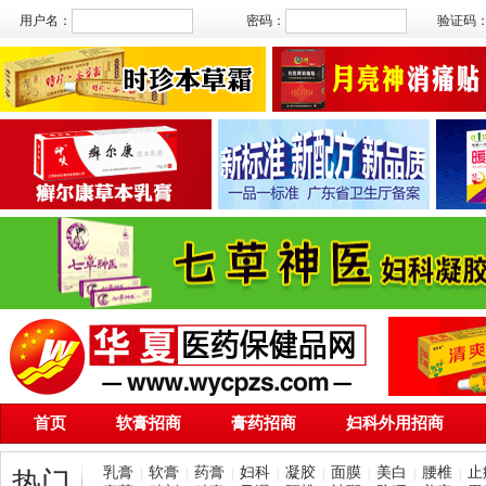
用户名：
密码：
验证码
首页
软膏招商
膏药招商
妇科外用招商
乳膏
软膏
药膏
妇科
凝胶
面膜
美白
腰椎
止
|
|
|
|
|
|
|
|
热门