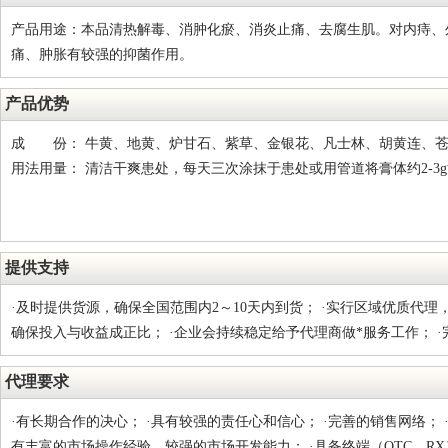
产品用途：本品清热解毒、消肿化瘀、消炎止痛、去腐生肌。对内痔、
痛、肿胀有较强的抑菌作用。
产品优势
成 份： 牛黄、地黄、炉甘石、紫草、金银花、凡士林、胡黄连、苍
用法用量： 清洁干爽患处，每天三次涂抹于患处或用管道将膏体约2-3
提供支持
·及时提供货源，确保全国范围内2～10天内到货； ·实行区域优质代理
确保投入与收益成正比； ·企业会持续稳定给予代理商做*服务工作； ·
代理要求
·有长期合作的决心； ·具有较强的责任心和信心； ·完善的销售网络；
有丰富的市场操作经验，较强的市场开发能力； ·具备终端（OTC，R