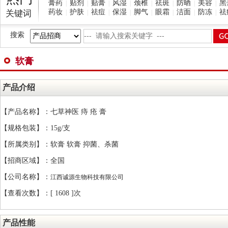
膏药
贴剂
贴膏
风湿
颈椎
祛斑
防晒
美容
黑
|
|
|
|
|
|
|
|
药妆
护肤
祛痘
保湿
脚气
眼霜
洁面
防冻
祛
关键词
|
|
|
|
|
|
|
|
搜索
软膏
产品介绍
【产品名称】：七草神医 痔 疮 膏
【规格包装】：15g/支
【所属类别】：软膏 软膏 抑菌、杀菌
【招商区域】：全国
【公司名称】：
江西诚源生物科技有限公司
【查看次数】：[
1608 ]次
产品性能