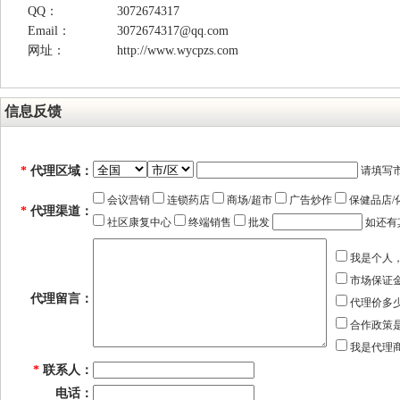
QQ：
3072674317
Email：
3072674317@qq.com
网址：
http://www.wycpzs.com
信息反馈
*
代理区域：
请填写
会议营销
连锁药店
商场/超市
广告炒作
保健品店/
*
代理渠道：
社区康复中心
终端销售
批发
如还有
我是个人
市场保证
代理留言：
代理价多
合作政策
我是代理
*
联系人：
电话：