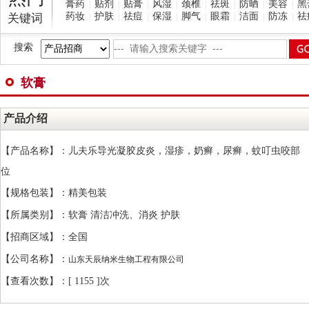
膏药
贴剂
贴膏
风湿
颈椎
祛斑
防晒
美容
黑
|
|
|
|
|
|
|
|
药妆
护肤
祛痘
保湿
脚气
眼霜
洁面
防冻
祛
关键词
|
|
|
|
|
|
|
|
搜索
软膏
产品介绍
【产品名称】：儿夫乐导光凝胶皮炎，湿疹，奶癣，尿癣，蚊叮虫咬部
位
【规格包装】：精美包装
【所属类别】：软膏 清洁冲洗、消炎 护肤
【招商区域】：全国
【公司名称】：
山东天辰纳米生物工程有限公司
【查看次数】：[
1155 ]次