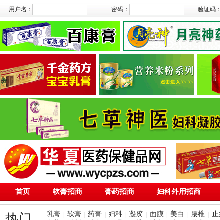
用户名：
密码：
验证码
首页
软膏招商
膏药招商
妇科外用招商
乳膏
软膏
药膏
妇科
凝胶
面膜
美白
腰椎
止
|
|
|
|
|
|
|
|
热门