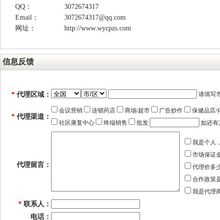
QQ：
3072674317
Email：
3072674317@qq.com
网址：
http://www.wycpzs.com
信息反馈
*
代理区域：
请填写
会议营销
连锁药店
商场/超市
广告炒作
保健品店/
*
代理渠道：
社区康复中心
终端销售
批发
如还有
我是个人
市场保证
代理留言：
代理价多
合作政策
我是代理
*
联系人：
电话：