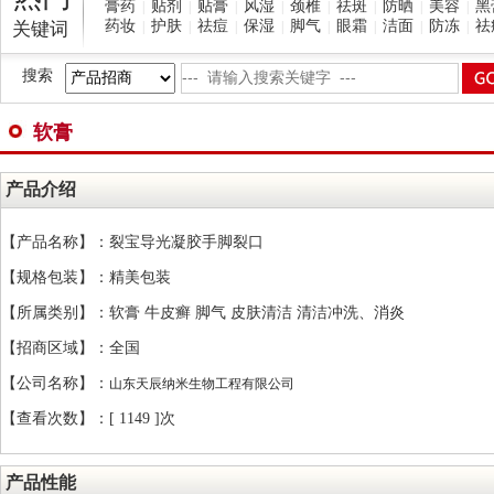
膏药
贴剂
贴膏
风湿
颈椎
祛斑
防晒
美容
黑
|
|
|
|
|
|
|
|
药妆
护肤
祛痘
保湿
脚气
眼霜
洁面
防冻
祛
关键词
|
|
|
|
|
|
|
|
搜索
软膏
产品介绍
【产品名称】：裂宝导光凝胶手脚裂口
【规格包装】：精美包装
【所属类别】：软膏 牛皮癣 脚气 皮肤清洁 清洁冲洗、消炎
【招商区域】：全国
【公司名称】：
山东天辰纳米生物工程有限公司
【查看次数】：[
1149 ]次
产品性能