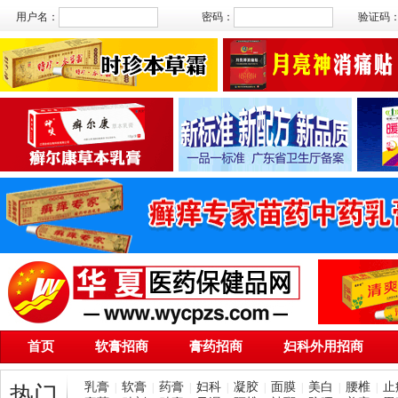
用户名：
密码：
验证码
首页
软膏招商
膏药招商
妇科外用招商
乳膏
软膏
药膏
妇科
凝胶
面膜
美白
腰椎
止
|
|
|
|
|
|
|
|
热门