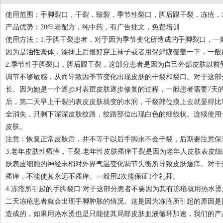
使用范围：手脚裂口，干裂，皲裂，季节性裂口，脚后跟干裂，冻疮，
产品优势：20年老配方，纯中药，有广告批文，免费培训
使用方法：1.手脚干裂患者，对于因为季节变化所造成的手脚裂口，
因为是油性膏体，涂抹上后最好穿上袜子或者用保鲜膜覆盖一下，一般
2.季节性手脚裂口，脚后跟干裂，这部分患者是因为自己外部皮肤以
调节不够敏感，从而导致因季节变化出现皮肤的干裂和裂口。对于这部
长。因为她是一个逐步对表层皮肤逐步修复的过程，一般患者需要7天
后，第二天早上干裂的表皮皮肤就变的水润，干裂部位摸上去就显得比
全消失，只剩下深深皮肤纹路，纹路部位出现白色的细线状。连续使用
皮肤。
注意：恢复正常皮肤后，并不等于以后手脚永不会干裂，后期要注意保
3.老年皮肤性瘙痒，干裂.老年性皮肤瘙痒干裂是因为老年人皮肤表皮
肤表皮细胞的神经末梢对外界气温变化调节失衡所导致皮肤瘙痒。对于
瘙痒，不能使其永远不瘙痒。一般用2次能保证1个礼拜。
4.冻疮所引起的手脚裂口.对于这部分患者不要因为其有冻疮就用热水
二天冻疮患者就会出现手脚肿胀的情况。这是因为冻疮所引起的原因是
造成的，如果用热水烫也是只能使其局部皮肤血液循环加速，我们的产