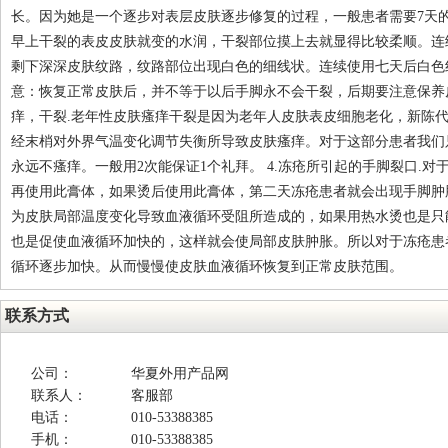
长。因为她是一个逐步对表层皮肤逐步修复的过程，一般患者需要7天
早上干裂的表皮皮肤就变的水润，干裂部位摸上去就显得比较柔顺。连
剩下深深皮肤纹路，纹路部位出现白色的细线状。连续使用七天后白色
意：恢复正常皮肤后，并不等于以后手脚永不会干裂，后期要注意保养皮
痒，干裂.老年性皮肤瘙痒干裂是因为老年人皮肤表皮细胞老化，新陈
经末梢对外界气温变化调节失衡所导致皮肤瘙痒。对于这部分患者我们
永远不瘙痒。一般用2次能保证1个礼拜。 4.冻疮所引起的手脚裂口.
再使用此膏体，如果烫后使用此膏体，第二天冻疮患者就会出现手脚肿
为皮肤局部温度变化导致血液循环受阻所造成的，如果用热水烫也是只
也是促使血液循环加快的，这样就会使局部皮肤肿胀。所以对于冻疮患
循环逐步加快。从而慢慢使皮肤血液循环恢复到正常皮肤范围。
联系方式
公司：
华夏外用产品网
联系人：
客服部
电话：
010-53388385
手机：
010-53388385