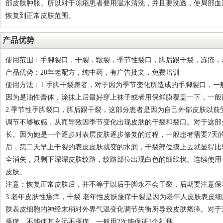
部皮肤肿胀。所以对于冻疮患者要用温水清洗，并且要洗透，使局部血
恢复到正常皮肤范围。
产品优势
使用范围：手脚裂口，干裂，皲裂，季节性裂口，脚后跟干裂，冻疮，
产品优势：20年老配方，纯中药，有广告批文，免费培训
使用方法：1.手脚干裂患者，对于因为季节变化所造成的手脚裂口，
因为是油性膏体，涂抹上后最好穿上袜子或者用保鲜膜覆盖一下，一般
2.季节性手脚裂口，脚后跟干裂，这部分患者是因为自己外部皮肤以
调节不够敏感，从而导致因季节变化出现皮肤的干裂和裂口。对于这部
长。因为她是一个逐步对表层皮肤逐步修复的过程，一般患者需要7天
后，第二天早上干裂的表皮皮肤就变的水润，干裂部位摸上去就显得比
全消失，只剩下深深皮肤纹路，纹路部位出现白色的细线状。连续使用
皮肤。
注意：恢复正常皮肤后，并不等于以后手脚永不会干裂，后期要注意保
3.老年皮肤性瘙痒，干裂.老年性皮肤瘙痒干裂是因为老年人皮肤表皮
肤表皮细胞的神经末梢对外界气温变化调节失衡所导致皮肤瘙痒。对于
瘙痒，不能使其永远不瘙痒。一般用2次能保证1个礼拜。