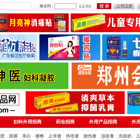
验证码：
妇科外用招商
药妆招商
外用产品招商
外
凝胶
面膜
美白
腰椎
止痒膏
痔疮膏
烧伤膏
湿疹膏
洗面奶
|
|
|
|
|
|
|
|
|