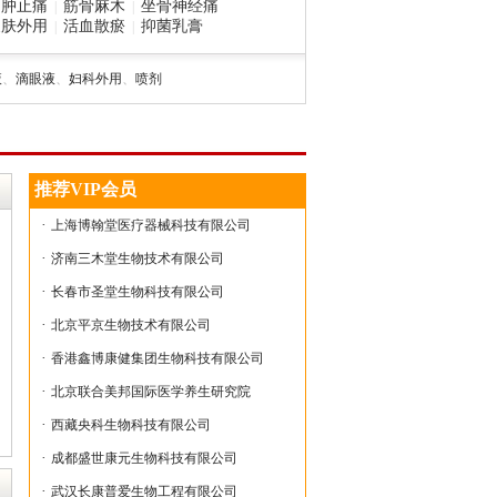
消肿止痛
筋骨麻木
坐骨神经痛
|
|
皮肤外用
活血散瘀
抑菌乳膏
|
|
液
、
滴眼液
、
妇科外用
、
喷剂
推荐VIP会员
·
上海博翰堂医疗器械科技有限公司
·
济南三木堂生物技术有限公司
·
长春市圣堂生物科技有限公司
·
北京平京生物技术有限公司
·
香港鑫博康健集团生物科技有限公司
·
北京联合美邦国际医学养生研究院
·
西藏央科生物科技有限公司
·
成都盛世康元生物科技有限公司
·
武汉长康普爱生物工程有限公司