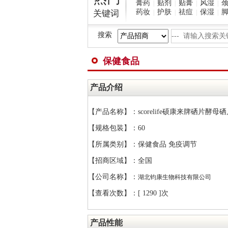
膏药
贴剂
贴膏
风湿
|
|
|
|
药妆
护肤
祛痘
保湿
关键词
|
|
|
|
搜索
保健食品
产品介绍
【产品名称】：scorelife硕康来牌硒片酵母硒
【规格包装】：60
【所属类别】：保健食品 免疫调节
【招商区域】：全国
【公司名称】：
湖北钧康生物科技有限公司
【查看次数】：[
1290 ]次
产品性能