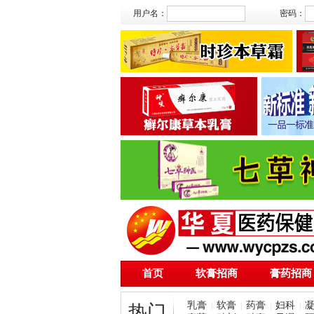
用户名：
密码：
首页
软膏招商
膏药招商
乳膏
软膏
药膏
妇科
|
|
|
|
热门