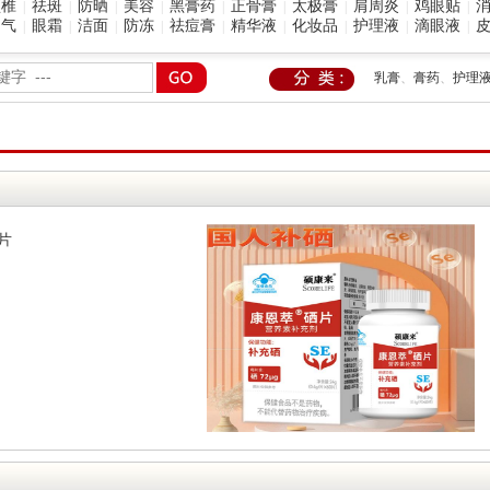
颈椎
祛斑
防晒
美容
黑膏药
正骨膏
太极膏
肩周炎
鸡眼贴
|
|
|
|
|
|
|
|
|
脚气
眼霜
洁面
防冻
祛痘膏
精华液
化妆品
护理液
滴眼液
|
|
|
|
|
|
|
|
|
乳膏
、
膏药
、
护理
片