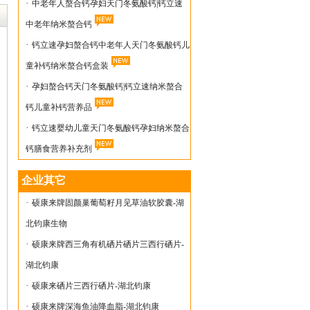
·
中老年人螯合钙孕妇天门冬氨酸钙|钙立速
中老年纳米螯合钙
·
钙立速孕妇螯合钙中老年人天门冬氨酸钙儿
童补钙纳米螯合钙盒装
·
孕妇螯合钙天门冬氨酸钙|钙立速纳米螯合
钙儿童补钙营养品
·
钙立速婴幼儿童天门冬氨酸钙孕妇纳米螯合
钙膳食营养补充剂
企业其它
·
硕康来牌固颜巢葡萄籽月见草油软胶囊-湖
北钧康生物
·
硕康来牌西三角有机硒片硒片三西行硒片-
湖北钧康
·
硕康来硒片三西行硒片-湖北钧康
·
硕康来牌深海鱼油降血脂-湖北钧康