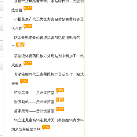
·
直播带货爆品老黑膏厂家贴牌代加工为您创
造价值
·
小批量生产代工民族方膏贴喷剂免费服务灵
活合作
·
防水膏贴老膏药传统黑膏加热使用贴牌代
工
·
喷剂液体膏药民族方外用贴剂来料加工一站
式服务
·
百消液贴牌代工贵州民族方灵活合作一站式
服务
·
苗寨黑膏——贵州蚩苗堂
·
滑膜焱帖——贵州蚩苗堂
·
苗家黑膏——贵州蚩苗堂
·
钙立速儿童高钙泡腾片天门冬氨酸钙青少年
纳米氨基酸螯合钙