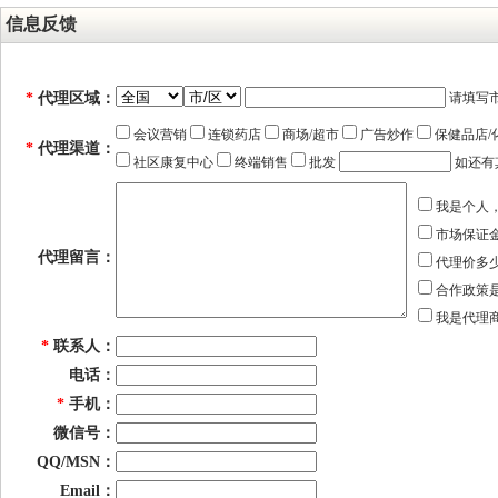
信息反馈
*
代理区域：
请填写
会议营销
连锁药店
商场/超市
广告炒作
保健品店/
*
代理渠道：
社区康复中心
终端销售
批发
如还有
我是个人
市场保证
代理留言：
代理价多
合作政策
我是代理
*
联系人：
电话：
*
手机：
微信号：
QQ/MSN：
Email：