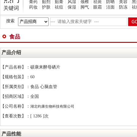
膏药
贴剂
贴膏
风湿
颈椎
祛斑
防晒
美容
黑
|
|
|
|
|
|
|
|
药妆
护肤
祛痘
保湿
脚气
眼霜
洁面
防冻
祛
关键词
|
|
|
|
|
|
|
|
搜索
食品
产品介绍
【产品名称】：硕康来酵母硒片
【规格包装】：60
【所属类别】：食品 心脑血管
【招商区域】：全国
【公司名称】：
湖北钧康生物科技有限公司
【查看次数】：[
1286 ]次
产品性能