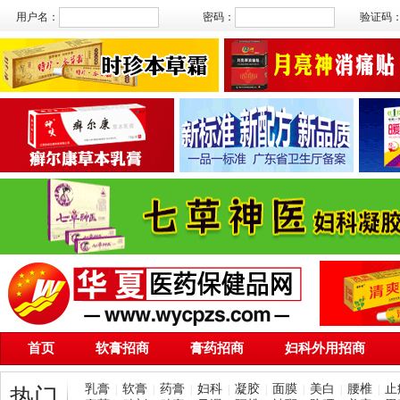
用户名：
密码：
验证码
首页
软膏招商
膏药招商
妇科外用招商
乳膏
软膏
药膏
妇科
凝胶
面膜
美白
腰椎
止
|
|
|
|
|
|
|
|
热门