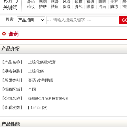
膏药
贴剂
贴膏
风湿
颈椎
祛斑
防晒
美容
黑
|
|
|
|
|
|
|
|
药妆
护肤
祛痘
保湿
脚气
眼霜
洁面
防冻
祛
关键词
|
|
|
|
|
|
|
|
搜索
膏药
产品介绍
【产品名称】：止咳化痰枇杷膏
【规格包装】：止咳化痰
【所属类别】：膏药 改善睡眠
【招商区域】：全国
【公司名称】：
杭州晟仁生物科技有限公司
【查看次数】：[
15473 ]次
产品性能