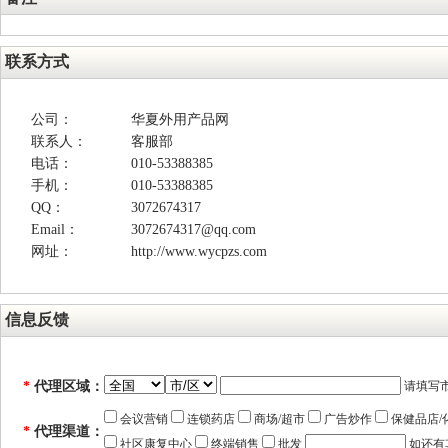
联系方式
公司：
华夏外用产品网
联系人：
客服部
电话：
010-53388385
手机：
010-53388385
QQ：
3072674317
Email：
3072674317@qq.com
网址：
http://www.wycpzs.com
信息反馈
*
代理区域：
请填写
会议营销
连锁药店
商场/超市
广告炒作
保健品店/
*
代理渠道：
社区康复中心
终端销售
批发
如还有