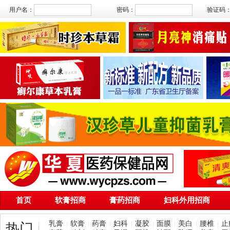
用户名：
密码：
验证码
首页
软膏招商
膏药招商
妇科外用招商
乳膏
软膏
药膏
妇科
凝胶
面膜
美白
腰椎
止
|
|
|
|
|
|
|
|
热门