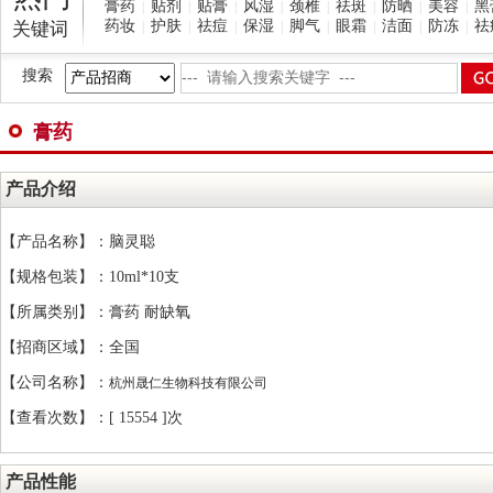
膏药
贴剂
贴膏
风湿
颈椎
祛斑
防晒
美容
黑
|
|
|
|
|
|
|
|
药妆
护肤
祛痘
保湿
脚气
眼霜
洁面
防冻
祛
关键词
|
|
|
|
|
|
|
|
搜索
膏药
产品介绍
【产品名称】：脑灵聪
【规格包装】：10ml*10支
【所属类别】：膏药 耐缺氧
【招商区域】：全国
【公司名称】：
杭州晟仁生物科技有限公司
【查看次数】：[
15554 ]次
产品性能