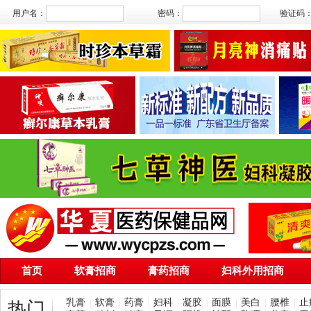
用户名：
密码：
验证码
首页
软膏招商
膏药招商
妇科外用招商
乳膏
软膏
药膏
妇科
凝胶
面膜
美白
腰椎
止
|
|
|
|
|
|
|
|
热门