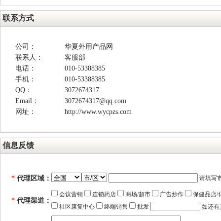
联系方式
公司：
华夏外用产品网
联系人：
客服部
电话：
010-53388385
手机：
010-53388385
QQ：
3072674317
Email：
3072674317@qq.com
网址：
http://www.wycpzs.com
信息反馈
*
代理区域：
请填写
会议营销
连锁药店
商场/超市
广告炒作
保健品店/
*
代理渠道：
社区康复中心
终端销售
批发
如还有