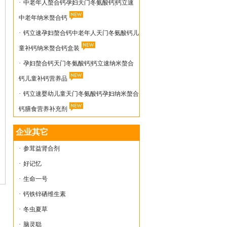
·
中老年人螯合钙孕妇天门冬氨酸钙|钙立速
中老年纳米螯合钙
·
钙立速孕妇螯合钙中老年人天门冬氨酸钙儿
童补钙纳米螯合钙盒装
·
孕妇螯合钙天门冬氨酸钙|钙立速纳米螯合
钙儿童补钙营养品
·
钙立速婴幼儿童天门冬氨酸钙孕妇纳米螯合
钙膳食营养补充剂
企业其它
·
参茸益肾合剂
·
好记忆
·
生命一号
·
钙铁锌硒维生素
·
冬虫夏草
·
脑灵聪