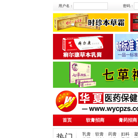
用户名：
密码：
首页
软膏招商
膏药招商
乳膏
软膏
药膏
妇科
|
|
|
|
热门