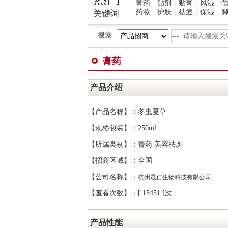
膏药
贴剂
贴膏
风湿
|
|
|
|
药妆
护肤
祛痘
保湿
关键词
|
|
|
|
搜索
膏药
产品介绍
【产品名称】：冬虫夏草
【规格包装】：250ml
【所属类别】：膏药 美容祛斑
【招商区域】：全国
【公司名称】：
杭州晟仁生物科技有限公司
【查看次数】：[
15451 ]次
产品性能