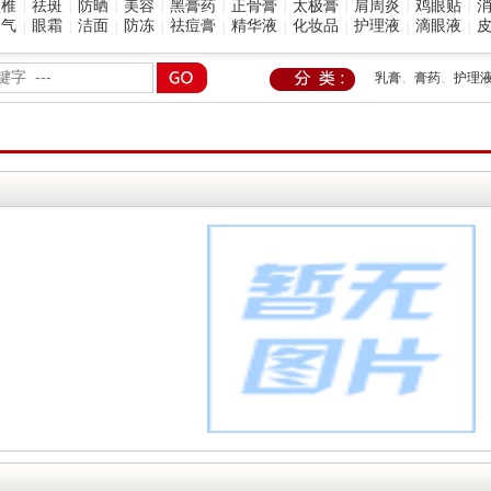
颈椎
祛斑
防晒
美容
黑膏药
正骨膏
太极膏
肩周炎
鸡眼贴
|
|
|
|
|
|
|
|
|
脚气
眼霜
洁面
防冻
祛痘膏
精华液
化妆品
护理液
滴眼液
|
|
|
|
|
|
|
|
|
乳膏
、
膏药
、
护理